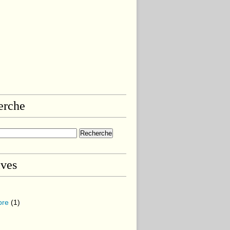
erche
ives
bre
(1)