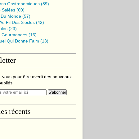
ions Gastronomiques
(89)
s Salées
(60)
 Du Monde
(57)
u Fil Des Siècles
(42)
bles
(23)
s Gourmandes
(16)
suel Qui Donne Faim
(13)
etter
-vous pour être averti des nouveaux
publiés.
les récents