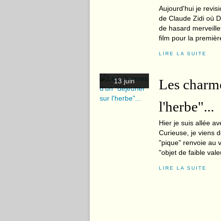
Aujourd'hui je revis
de Claude Zidi où De
de hasard merveille
film pour la première
LIRE LA SUITE
Les charme
13 juin
l'herbe"...
Hier je suis allée a
Curieuse, je viens d
"pique" renvoie au v
"objet de faible vale
LIRE LA SUITE