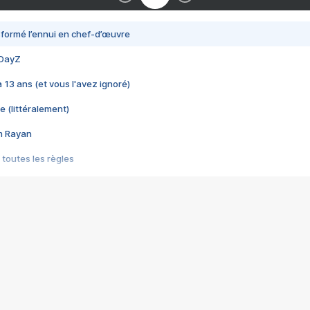
nsformé l’ennui en chef-d’œuvre
 DayZ
 a 13 ans (et vous l'avez ignoré)
e (littéralement)
im Rayan
 toutes les règles
s les jeux vidéo
us choquant de Rockstar ? - Le scandale BULLY
e plus moche de Steam
du RÊVE tourne au CAUCHEMAR
pendant 8 heures
it… à tort