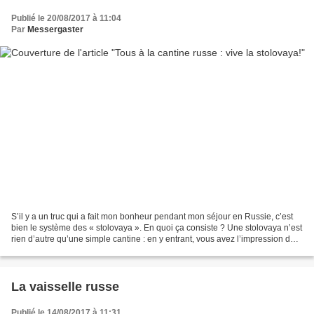
Publié le 20/08/2017 à 11:04
Par
Messergaster
S’il y a un truc qui a fait mon bonheur pendant mon séjour en Russie, c’est
bien le système des « stolovaya ». En quoi ça consiste ? Une stolovaya n’est
rien d’autre qu’une simple cantine : en y entrant, vous avez l’impression de
retomber en enfance !...
La vaisselle russe
Publié le 14/08/2017 à 11:31