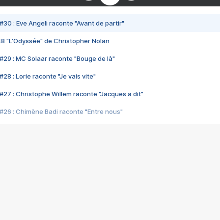
#30 : Eve Angeli raconte "Avant de partir"
48 "L'Odyssée" de Christopher Nolan
#29 : MC Solaar raconte "Bouge de là"
28 : Lorie raconte "Je vais vite"
#27 : Christophe Willem raconte "Jacques a dit"
#26 : Chimène Badi raconte "Entre nous"
#25 : Indochine raconte "3e sexe"
#24 : Zaho raconte "C'est chelou"
#23 : Patrick Bruel raconte "Au café des délices"
#22 : Kyo raconte "Le chemin"
#21 : Nolwenn Leroy raconte "Cassé"
#20 : Patrick Hernandez raconte "Born to be alive"