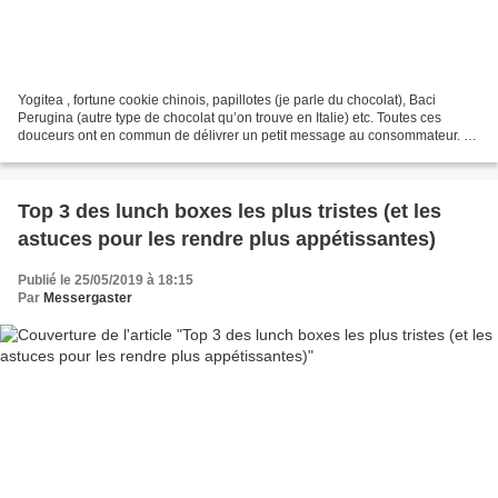
Yogitea , fortune cookie chinois, papillotes (je parle du chocolat), Baci
Perugina (autre type de chocolat qu’on trouve en Italie) etc. Toutes ces
douceurs ont en commun de délivrer un petit message au consommateur. Et
c’est ce qui les rend si irrésistibles...
Top 3 des lunch boxes les plus tristes (et les
astuces pour les rendre plus appétissantes)
Publié le 25/05/2019 à 18:15
Par
Messergaster