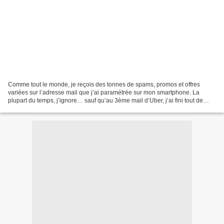
Comme tout le monde, je reçois des tonnes de spams, promos et offres
variées sur l’adresse mail que j’ai paramétrée sur mon smartphone. La
plupart du temps, j’ignore… sauf qu’au 3ème mail d’Uber, j’ai fini tout de
même par ouvrir. Et là, surprise ! Double...