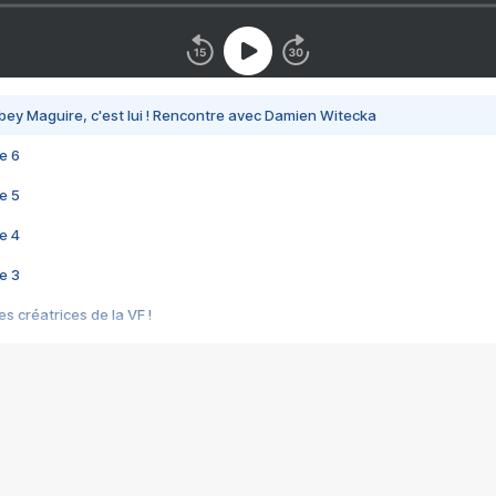
bey Maguire, c'est lui ! Rencontre avec Damien Witecka
e 6
e 5
e 4
e 3
s créatrices de la VF !
e 2
e 1
e Mektoub My Love arrive enfin ! Rencontre avec Shaïn Boumedine et Sal
i : après Toni en famille