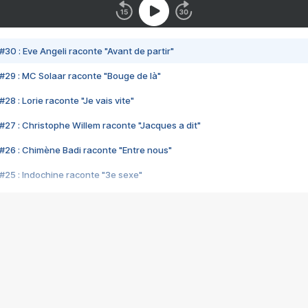
#30 : Eve Angeli raconte "Avant de partir"
#29 : MC Solaar raconte "Bouge de là"
28 : Lorie raconte "Je vais vite"
#27 : Christophe Willem raconte "Jacques a dit"
#26 : Chimène Badi raconte "Entre nous"
#25 : Indochine raconte "3e sexe"
#24 : Zaho raconte "C'est chelou"
#23 : Patrick Bruel raconte "Au café des délices"
#22 : Kyo raconte "Le chemin"
#21 : Nolwenn Leroy raconte "Cassé"
#20 : Patrick Hernandez raconte "Born to be alive"