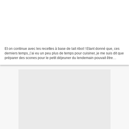
Et on continue avec les recettes à base de lait ribot ! Etant donné que, ces
derniers temps, j’ai eu un peu plus de temps pour cuisiner, je me suis dit que
préparer des scones pour le petit déjeuner du lendemain pouvait être
sympa.J’ai suivi la recette...