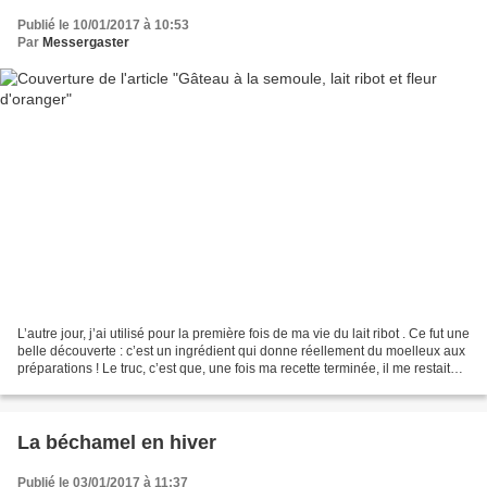
Publié le 10/01/2017 à 10:53
Par
Messergaster
L’autre jour, j’ai utilisé pour la première fois de ma vie du lait ribot . Ce fut une
belle découverte : c’est un ingrédient qui donne réellement du moelleux aux
préparations ! Le truc, c’est que, une fois ma recette terminée, il me restait
encore une...
La béchamel en hiver
Publié le 03/01/2017 à 11:37