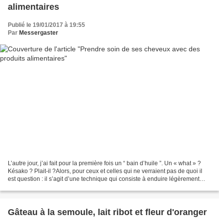
alimentaires
Publié le 19/01/2017 à 19:55
Par
Messergaster
L’autre jour, j’ai fait pour la première fois un “ bain d’huile ”. Un « what » ?
Késako ? Plait-il ?Alors, pour ceux et celles qui ne verraient pas de quoi il
est question : il s’agit d’une technique qui consiste à enduire légèrement
d’huile les cheveux...
Gâteau à la semoule, lait ribot et fleur d'oranger