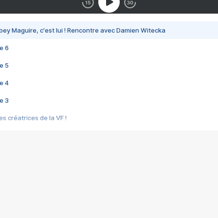
bey Maguire, c'est lui ! Rencontre avec Damien Witecka
e 6
e 5
e 4
e 3
s créatrices de la VF !
e 2
e 1
e Mektoub My Love arrive enfin ! Rencontre avec Shaïn Boumedine et Sal
i : après Toni en famille
elle réalise le bouleversant Dites lui que je l'aime