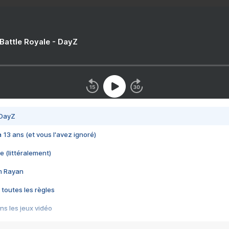
 Battle Royale - DayZ
 DayZ
 a 13 ans (et vous l'avez ignoré)
e (littéralement)
im Rayan
 toutes les règles
s les jeux vidéo
us choquant de Rockstar ? - Le scandale BULLY