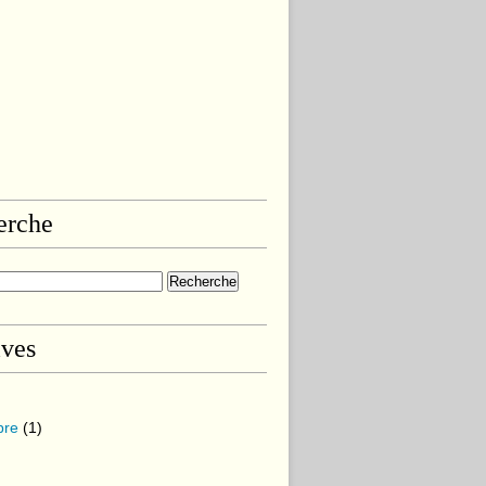
erche
ives
bre
(1)