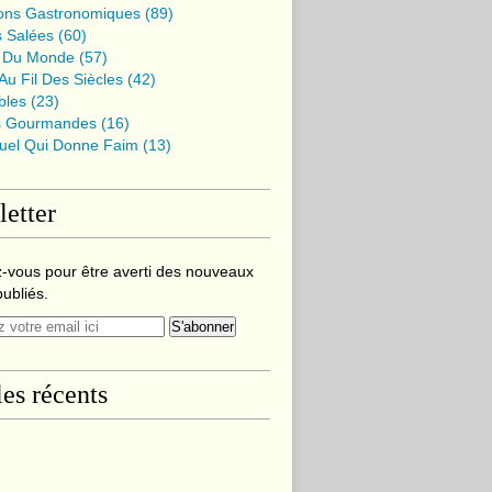
ions Gastronomiques
(89)
s Salées
(60)
 Du Monde
(57)
u Fil Des Siècles
(42)
bles
(23)
s Gourmandes
(16)
suel Qui Donne Faim
(13)
etter
-vous pour être averti des nouveaux
publiés.
les récents