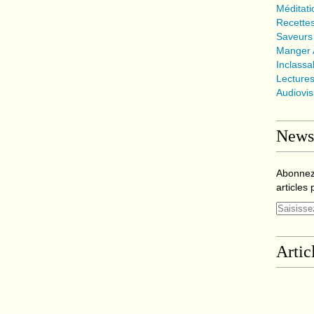
Méditat
Recette
Saveurs
Manger A
Inclassa
Lecture
Audiovi
Newsl
Abonnez
articles 
Artic