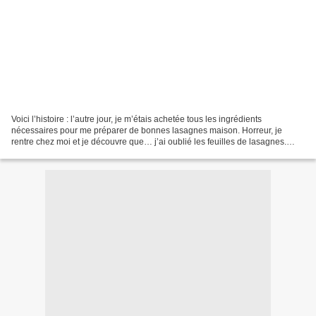
Voici l’histoire : l’autre jour, je m’étais achetée tous les ingrédients
nécessaires pour me préparer de bonnes lasagnes maison. Horreur, je
rentre chez moi et je découvre que… j’ai oublié les feuilles de lasagnes.
Bref. Je ne me suis pas découragée pour...