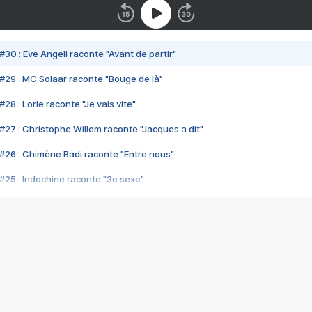
#30 : Eve Angeli raconte "Avant de partir"
#29 : MC Solaar raconte "Bouge de là"
28 : Lorie raconte "Je vais vite"
#27 : Christophe Willem raconte "Jacques a dit"
#26 : Chimène Badi raconte "Entre nous"
#25 : Indochine raconte "3e sexe"
#24 : Zaho raconte "C'est chelou"
#23 : Patrick Bruel raconte "Au café des délices"
#22 : Kyo raconte "Le chemin"
#21 : Nolwenn Leroy raconte "Cassé"
#20 : Patrick Hernandez raconte "Born to be alive"