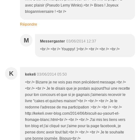
avec plaisir (Pseudo Lemy Winks).<br /> Bises ! Joyeux
bloganniversaire ! <br />
Répondre
M
Messergaster
03/06/2014 12:37
<br /> <br /> Youppy! :)<br /> <br /> <br /> <br />
K
kekeli
03/06/2014 05:50
<br /> Bizarre je ne vois pas mon précédent message.<br />
<br /> <br /> Je te disais que je postais aujourd'hui une recette
pour ton concours et que si je gagnais j'aimerais recevoir le
livre "cakes et quiches maison"<br /> <br /> <br /> Je te
redonne l'adresse de ma participation :<br /> <br /> <br />
http://kekeli.over-blog.com/2014/06/biscuit-au-yaourt-et-
fromage-blanc.html<br /> <br /> <br /> J'ai mis les liens vers
ton blog et j'ai cliqué sur j'aime pour ta page facebook, je
pense donc avoir tout fait.<br /> <br /> <br /> Je te souhaite
une bonne journée. Bisous<br />