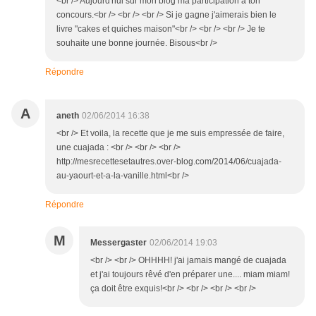
<br /> Aujourd'hui sur mon blog ma participation à ton
concours.<br /> <br /> <br /> Si je gagne j'aimerais bien le
livre "cakes et quiches maison"<br /> <br /> <br /> Je te
souhaite une bonne journée. Bisous<br />
Répondre
A
aneth
02/06/2014 16:38
<br /> Et voila, la recette que je me suis empressée de faire,
une cuajada : <br /> <br /> <br />
http://mesrecettesetautres.over-blog.com/2014/06/cuajada-
au-yaourt-et-a-la-vanille.html<br />
Répondre
M
Messergaster
02/06/2014 19:03
<br /> <br /> OHHHH! j'ai jamais mangé de cuajada
et j'ai toujours rêvé d'en préparer une.... miam miam!
ça doit être exquis!<br /> <br /> <br /> <br />