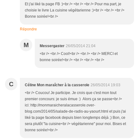
Et j'ai liké ta page FB :)<br /> <br /> <br /> Pour ma part, je
choisie le livre La cuisine végétarienne :)<br /> <br /> <br />
Bonne soirée!<br />
Répondre
M
Messergaster
26/05/2014 21:04
<br /> <br /> Cool!<br /> <br /> <br /> MERCI et
bonne soirée!<br /> <br /> <br /> <br />
C
Céline Mon maraîcher à la casserole
26/05/2014 19:03
<br /> Coucou! Je participe. Je crois que c'est mon tout
premier concours: je suis émue :) Alors ça se passe<br />
ici: http://monmaraicheralacasserole.over-
blog.com/2014/05/salade-de-radis-au-yaourt.html et puis j'ai
liké ta page facebook depuis bien longtemps déjà ;) Bon, ce
sera plutôt "la cuisine<br /> végétarienne" pour moi. Bises et
bonne soirée!<br />