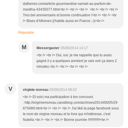
dathenes.com/article-gourmandise-samali-au-parfum-de-
mastiha-43435077.html<br /> <br /> <br /> <br /> <br /> <br />
Tres bel anniversaire et bonne continuation !<br /> <br /> <br
/> Bises d'Athenes (j'habite aussi en France ;-))<br />
Répondre
M
Messergaster
05/06/2014 14:17
<br /> <br /> Oui, oui: je me rappelle que tu avais
gagné il y a quelques années! je vais voir ça dans 2
minutes.<br /> <br /> <br /> <br />
V
virginie moreau
05/06/2014 08:02
<br /> Et voici ma participation à ton concours
: http://virginiemoreau.canalblog.com/archives/2014/06/05/29
875689.html<br /> <br /> <br /> J'ai liké ta page facebook sous
le nom de virgine moreau et le livre qui m'intéresse, c'est
Nutella.<br /> <br /> <br /> Bonne journée !!!!!!!!!!!!!!<br />