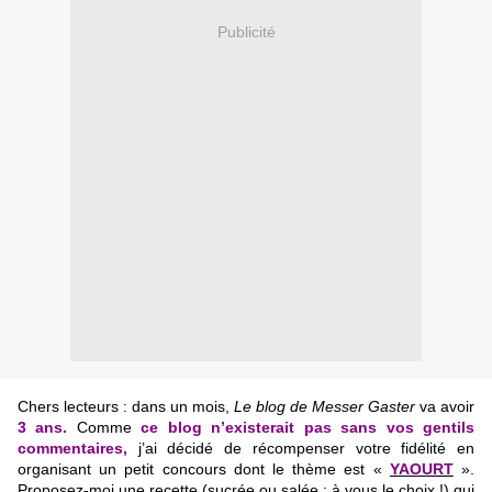
Publicité
Chers lecteurs : dans un mois,
Le blog de Messer Gaster
va avoir
3 ans.
Comme
ce blog n’existerait pas sans vos gentils
commentaires,
j’ai décidé de récompenser votre fidélité en
organisant un petit concours dont le thème est «
YAOURT
».
Proposez-moi une recette (sucrée ou salée : à vous le choix !) qui