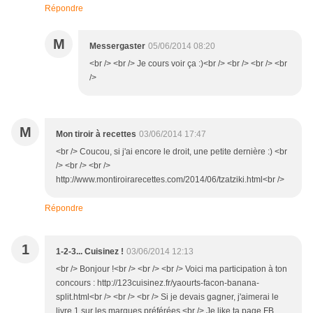
Répondre
M
Messergaster
05/06/2014 08:20
<br /> <br /> Je cours voir ça :)<br /> <br /> <br /> <br
/>
M
Mon tiroir à recettes
03/06/2014 17:47
<br /> Coucou, si j'ai encore le droit, une petite dernière :) <br
/> <br /> <br />
http://www.montiroirarecettes.com/2014/06/tzatziki.html<br />
Répondre
1
1-2-3... Cuisinez !
03/06/2014 12:13
<br /> Bonjour !<br /> <br /> <br /> Voici ma participation à ton
concours : http://123cuisinez.fr/yaourts-facon-banana-
split.html<br /> <br /> <br /> Si je devais gagner, j'aimerai le
livre 1 sur les marques préférées.<br /> Je like ta page FB