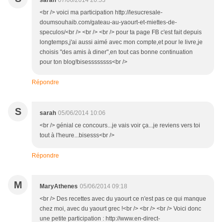
sarah
07/06/2014 20:53
<br /> voici ma participation http://lesucresale-
doumsouhaib.com/gateau-au-yaourt-et-miettes-de-
speculos/<br /> <br /> <br /> pour ta page FB c'est fait depuis
longtemps,j'ai aussi aimé avec mon compte,et pour le livre,je
choisis "des amis à diner",en tout cas bonne continuation
pour ton blog!bisessssssss<br />
Répondre
S
sarah
05/06/2014 10:06
<br /> génial ce concours...je vais voir ça...je reviens vers toi
tout à l'heure...bisesss<br />
Répondre
M
MaryAthenes
05/06/2014 09:18
<br /> Des recettes avec du yaourt ce n'est pas ce qui manque
chez moi, avec du yaourt grec !<br /> <br /> <br /> Voici donc
une petite participation : http://www.en-direct-