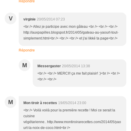
Répondre
V
virginie
20/05/2014 07:23
<br /> Allez je participe avec mon gâteau <br /> <br /> <br />
http://auxpapilles.blogspot.fr/2014/05/gateau-au-yaourt-tout-
simplement.html<br /> <br /> <br /> et j'ai likké ta page<br />
Répondre
M
Messergaster
20/05/2014 13:38
<br /> <br /> MERCI!! ça me fait plaisir! :)<br /> <br />
<br /> <br />
M
Mon tiroir à recettes
19/05/2014 23:00
<br /> Voilà voilà pour la première recette ! Moi ce serait la
cuisine
végétarienne.. http://www.montiroirarecettes.com/2014/05/yao
urt-la-noix-de-coco.html<br />