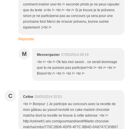
comment insérer une<br /> seconde photo je ne peux rajouter
que du texte :s<br /> <br /> <br /> Si je trouve je te préviens
sinon je ne participerai pas au concours ça sera pour une
prochaine fois! Merci de m'avoir prévenu, bonne soirée
également :)<br />
Répondre
M
Messergaster
27/05/2014 09:19
<br /> <br /> Ok fais moi savoir... ce serait dommage
que tu ne puisses pas participer!<br /> <br /> <br />
Bises!<br /> <br /> <br /> <br />
C
Celine
26/05/2014 20:01
<br /> Bonjour :) Je participe au concours avec la recette de
mon gâteau au yaourt revisité en cake marbré chocolat-
matcha dont la recette se trouve à cette adresse :<br />
http://celinefr1.wix.com/gourmandises#!Marbr-chocolat-
matcha/cmbz/770C2B08-4DF6-4F7C-BB4D-0A8747C93B97.