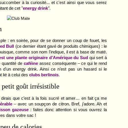
succomber à la curiosité... et c'est ainsi que vous serez
tant de cet "
energy drink
".
n
imple : en soirée, pour de se donner un coup de fouet, les
ed Bull
(ce dernier étant gavé de produits chimiques) : le
 puisque, comme son nom l'indique, il est à base de maté.
est une plante originaire d’Amérique du Sud
qui sert à
e quantité de
caféine
assez conséquente – ce qui le rend
on d'un energy drink. Ainsi ce n’est pas un hasard si le
 lié à celui des
clubs berlinois
.
petit goût irrésistible
 dirais que c’est à la fois sucré et amer… en fait ça me
’érable
– avec un soupçon de citron. Bref, j’adore. Ah et
isson gazeuse
: faites donc attention si vous ouvrez la
res dans votre sac !
peu de calories