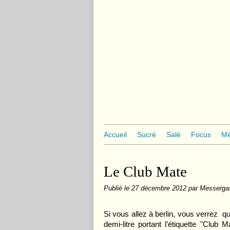
Accueil
Sucré
Salé
Focus
Mé
Le Club Mate
Publié le
27 décembre 2012
par Messerga
Si vous allez à berlin, vous verrez 
demi-litre portant l’étiquette "Club