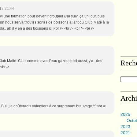
13 21:44
uivi une formation pour devenir croupier (j'ai suivi ça un jour, puis
 on nous servait toutes sortes de boissons allant du Club Maté à la
la.. ah il y en a des boissons ici!<br /> <br /> <br /> <br />
u Club Matté. C'est comme avec l'eau gazeuse ici aussi, y'a des
Rech
<br />
Arch
 Bull, je goûteraois volontiers à ce surprenant breuvage ^^<br />
2025
Octo
2023
2021