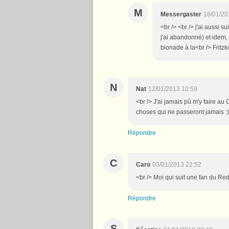
M
Messergaster
18/01/20
<br /> <br /> j'ai aussi s
j'ai abandonné) et idem,
bionade à la<br /> Fritzko
N
Nat
12/01/2013 10:59
<br /> J'ai jamais pû m'y faire a
choses qui ne passeront jamais :)
Répondre
C
Caro
03/01/2013 22:52
<br /> Moi qui suit une fan du Red
Répondre
S