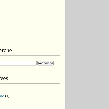
erche
ives
bre
(1)