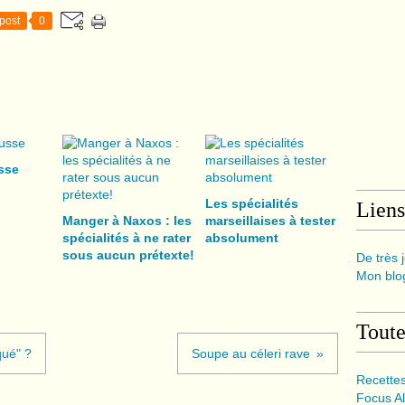
post
0
usse
Les spécialités
Liens
Manger à Naxos : les
marseillaises à tester
spécialités à ne rater
absolument
sous aucun prétexte!
De très j
Mon blog
Toute
qué" ?
Soupe au céleri rave
Recette
Focus Al