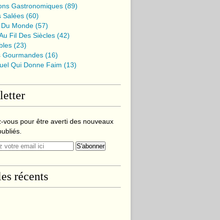
ions Gastronomiques
(89)
s Salées
(60)
 Du Monde
(57)
u Fil Des Siècles
(42)
bles
(23)
s Gourmandes
(16)
suel Qui Donne Faim
(13)
etter
-vous pour être averti des nouveaux
publiés.
les récents