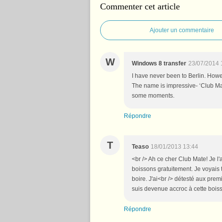
Commenter cet article
Ajouter un commentaire
W
Windows 8 transfer
23/07/2014 
I have never been to Berlin. Howeve
The name is impressive- ‘Club Mate
some moments.
Répondre
T
Teaso
18/01/2013 13:44
<br /> Ah ce cher Club Mate! Je l'
boissons gratuitement. Je voyais
boire. J'ai<br /> détesté aux prem
suis devenue accroc à cette bois
Répondre