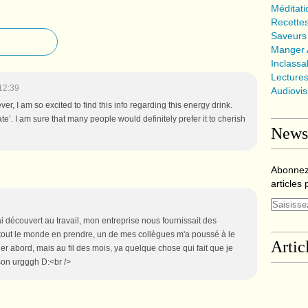
Méditat
Recette
Saveurs
Manger A
Inclassa
Lecture
12:39
Audiovi
r, I am so excited to find this info regarding this energy drink.
’. I am sure that many people would definitely prefer it to cherish
Newsl
Abonnez
articles 
ai découvert au travail, mon entreprise nous fournissait des
 tout le monde en prendre, un de mes collègues m'a poussé à le
Artic
ier abord, mais au fil des mois, ya quelque chose qui fait que je
son urgggh D:<br />